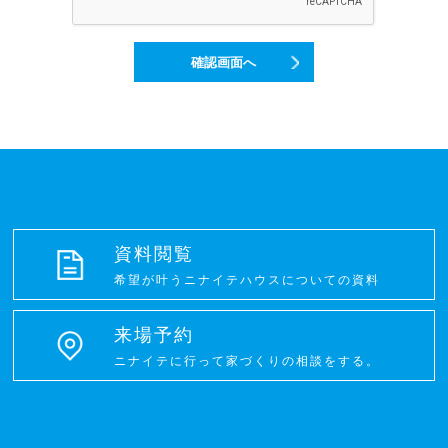
当サイトでは、以下の目的で個人情報を利用します。なお、個
人情報の利用は、主催者またはニナイテハウスが利用します。
1． 統計資料の作成に使用。
確認画面へ
2． お客様に対し商品やサービスを案内するための情報を発信す
る（DMの発送等を含みます）際に使用。
・開示
個人情報の開示は、上記の利用目的以外に使用することはあり
ません。
ただし、下記のいずれかの場合のみ個人情報を第三者に開示す
ることがあります。
1． 開示された個人情報について、ユーザーの同意を了承した場
合。
資料閲覧
2． 主催者が業務を委託した会社が、その業務遂行の目的の為に
希望が叶うニナイテハウスについての資料
必要とした場合。
（主催者は業務を委託した会社との間で、個人情報を使用する
際、機密保持契約を締結するものとし、個人情報の管理が図ら
来場予約
れるよう必要かつ適切な監督をおこなうものとします。）
3． 裁判所、検察庁、警察、消費者センター等、公的機関または
ニナイテに行って家づくりの相談をする。
それに準じた権限を有する機関から開示を求められた場合。
・管理
ニナイテハウスでは、取り扱い部門に個人情報の管理責任者を