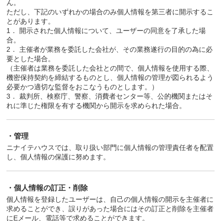
ん。
ただし、下記のいずれかの場合のみ個人情報を第三者に開示するこ
とがあります。
1． 開示された個人情報について、ユーザーの同意を了承した場
合。
2． 主催者が業務を委託した会社が、その業務遂行の目的の為に必
要とした場合。
（主催者は業務を委託した会社との間で、個人情報を使用する際、
機密保持契約を締結するものとし、個人情報の管理が図られるよう
必要かつ適切な監督をおこなうものとします。）
3． 裁判所、検察庁、警察、消費者センター等、公的機関またはそ
れに準じた権限を有する機関から開示を求められた場合。
・管理
ニナイテハウスでは、取り扱い部門に個人情報の管理責任者を配置
し、個人情報の保護に努めます。
・個人情報の訂正・削除
個人情報を登録したユーザーは、自己の個人情報の開示を主催者に
求めることができ、誤りがあった場合にはその訂正と削除を主催者
にEメール、電話等で求めることができます。