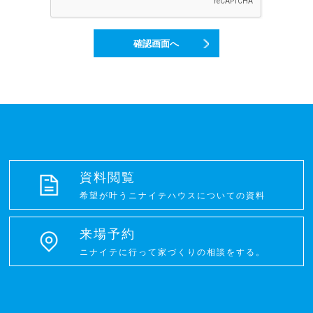
当サイトでは、以下の目的で個人情報を利用します。なお、個
人情報の利用は、主催者またはニナイテハウスが利用します。
1． 統計資料の作成に使用。
確認画面へ
2． お客様に対し商品やサービスを案内するための情報を発信す
る（DMの発送等を含みます）際に使用。
・開示
個人情報の開示は、上記の利用目的以外に使用することはあり
ません。
ただし、下記のいずれかの場合のみ個人情報を第三者に開示す
ることがあります。
1． 開示された個人情報について、ユーザーの同意を了承した場
合。
資料閲覧
2． 主催者が業務を委託した会社が、その業務遂行の目的の為に
希望が叶うニナイテハウスについての資料
必要とした場合。
（主催者は業務を委託した会社との間で、個人情報を使用する
際、機密保持契約を締結するものとし、個人情報の管理が図ら
来場予約
れるよう必要かつ適切な監督をおこなうものとします。）
3． 裁判所、検察庁、警察、消費者センター等、公的機関または
ニナイテに行って家づくりの相談をする。
それに準じた権限を有する機関から開示を求められた場合。
・管理
ニナイテハウスでは、取り扱い部門に個人情報の管理責任者を